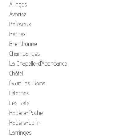
Allinges
Avoriaz
Bellevaux
Bernex
Brenthonne
Champanges
La Chapelle-d’Abondance
Châtel
Évian-les-Bains
Féternes
Les Gets
Habère-Poche
Habère-Lullin
Larringes